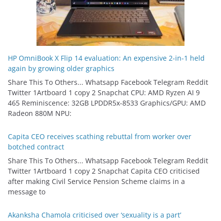
HP OmniBook X Flip 14 evaluation: An expensive 2-in-1 held
again by growing older graphics
Share This To Others... Whatsapp Facebook Telegram Reddit
Twitter 1Artboard 1 copy 2 Snapchat CPU: AMD Ryzen AI 9
465 Reminiscence: 32GB LPDDR5x-8533 Graphics/GPU: AMD
Radeon 880M NPU:
Capita CEO receives scathing rebuttal from worker over
botched contract
Share This To Others... Whatsapp Facebook Telegram Reddit
Twitter 1Artboard 1 copy 2 Snapchat Capita CEO criticised
after making Civil Service Pension Scheme claims in a
message to
Akanksha Chamola criticised over ‘sexuality is a part’