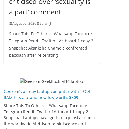
criticised over ‘sexuality is
a part’ comment
August 6, 2026
Lallanji
Share This To Others… Whatsapp Facebook
Telegram Reddit Twitter 1Artboard 1 copy 2
Snapchat Akanksha Chamola confronted
backlash after reiterating
Geekom’s all-day laptop computer with 16GB
RAM hits a brand new low worth: $809
Share This To Others... Whatsapp Facebook
Telegram Reddit Twitter 1Artboard 1 copy 2
Snapchat Laptops have gotten expensive due to
the worldwide AI-driven reminiscence and