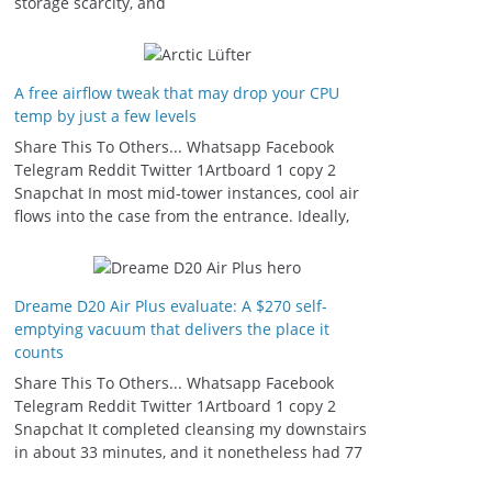
storage scarcity, and
A free airflow tweak that may drop your CPU
temp by just a few levels
Share This To Others... Whatsapp Facebook
Telegram Reddit Twitter 1Artboard 1 copy 2
Snapchat In most mid-tower instances, cool air
flows into the case from the entrance. Ideally,
Dreame D20 Air Plus evaluate: A $270 self-
emptying vacuum that delivers the place it
counts
Share This To Others... Whatsapp Facebook
Telegram Reddit Twitter 1Artboard 1 copy 2
Snapchat It completed cleansing my downstairs
in about 33 minutes, and it nonetheless had 77