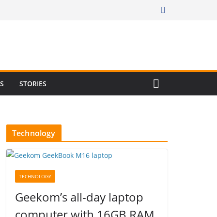
RS
STORIES
Technology
TECHNOLOGY
Geekom’s all-day laptop
computer with 16GB RAM