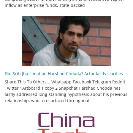
inflow as enterprise funds, state-backed
Did Sriti Jha cheat on Harshad Chopda? Actor lastly clarifies
Share This To Others... Whatsapp Facebook Telegram Reddit
Twitter 1Artboard 1 copy 2 Snapchat Harshad Chopda has
lastly addressed long-standing hypothesis about his previous
relationship, which resurfaced throughout