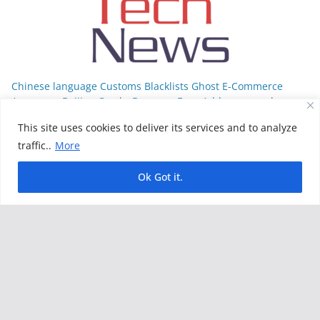
Chinese language Customs Blacklists Ghost E-Commerce
Agency as Beijing Cracks Down on Faux Addresses and
Border Fraud
This site uses cookies to deliver its services and to analyze
Share This To Others... Whatsapp Facebook Telegram Reddit
traffic..
More
Twitter 1Artboard 1 copy 2 Snapchat Chinese language
customs authorities formally added Qingdao Outai Huitong E-
Ok Got it.
commerce Co., Ltd. to the
Lallan Media - Daily हिंदी न्यूज़ Update On