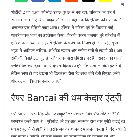
स
ओटीटी 2 का 43वां एपिसोड उथल-पुथल से भरा रहा. शनिवार का वार में
सलमान खान ने एलवीश यादव को डांटा। यहां तक ​​कि एल्विश की माता का भी
अचानक एक वीडियो कॉल आया। एल्विश ने बबिका धुर्वे के खिलाफ कई
आपत्तिजनक भाषा का इस्तेमाल किया, जिसके कारण सलमान पूरे एपिसोड में
एल्विश पर भड़क गए। इससे एल्विश के प्रशंसक निराश हो गए। वहीं, पूजा
भट्ट ने आशिका भाटिया, अभिषेक मल्हान और मनीषा रानी से लड़ाई की। अब
सभी की निगाहें 30 जुलाई (रविवार का वार) एपिसोड पर हैं। सदस्य को घर से
प्रतिबंधित कर दिया गया. ये देखना दिलचस्प होगा कि सलमान किसे हटाते हैं.
लेकिन साथ ही यह देखना भी दिलचस्प होगा कि आज बौने कैसे रिएक्ट करेंगे
और सलमान किसकी क्लास लगाएंगे.
रैपर Bantai की धमाकेदार एंट्री
उसी समय, भारती सिंह और “कालकूट” स्टारकास्ट “बिग बॉस ओटीटी 2” में
प्रमोशन करने आय थे। एपिसोड की शुरुआत सलमान द्वारा रैपर एमीवे बंटाई को
मंच पर बुलाने से होती है। उसके बाद वह शानदार प्रदर्शन करता है, बंटे सभी से
बात करेगा। उन्होंने अभिषेक मरहान की प्रतियोगिता की प्रशंसा की और