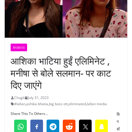
BIGBOSS
आशिका भाटिया हुईं एलिमिनेट ,
मनीषा से बोले सलमान- पर काट
दिए जाएंगे
Chugli
July 31, 2023
#lallan
,
ashika bhatia
,
big boss ott
,
eliminated
,
lallan media
Share This To Others...
बि
ग
बॉ