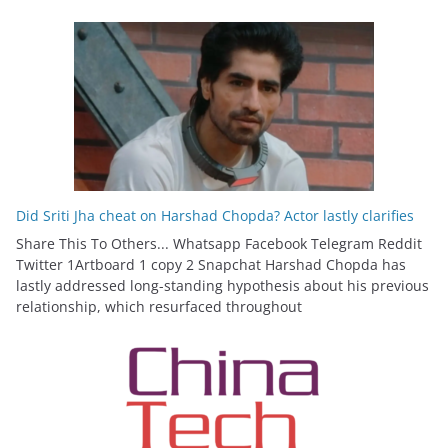
Did Sriti Jha cheat on Harshad Chopda? Actor lastly clarifies
Share This To Others... Whatsapp Facebook Telegram Reddit
Twitter 1Artboard 1 copy 2 Snapchat Harshad Chopda has
lastly addressed long-standing hypothesis about his previous
relationship, which resurfaced throughout