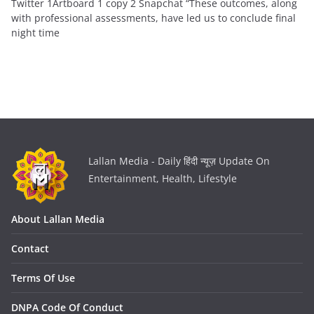
Twitter 1Artboard 1 copy 2 Snapchat “These outcomes, along
with professional assessments, have led us to conclude final
night time
Lallan Media - Daily हिंदी न्यूज़ Update On
Entertainment, Health, Lifestyle
About Lallan Media
Contact
Terms Of Use
DNPA Code Of Conduct