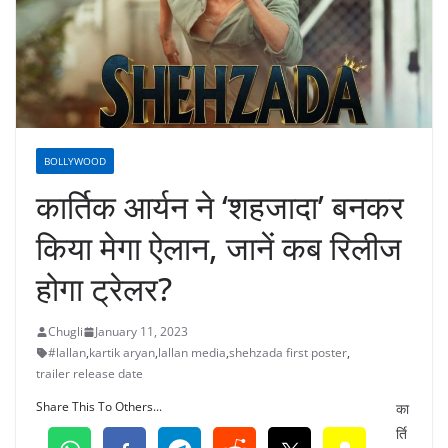
BOLLYWOOD
कार्तिक आर्यन ने ‘शहजादा’ बनकर
किया मेगा ऐलान, जानें कब रिलीज
होगा ट्रेलर?
Chugli
January 11, 2023
#lallan
,
kartik aryan
,
lallan media
,
shehzada first poster
,
trailer release date
Share This To Others...
का
र्ति