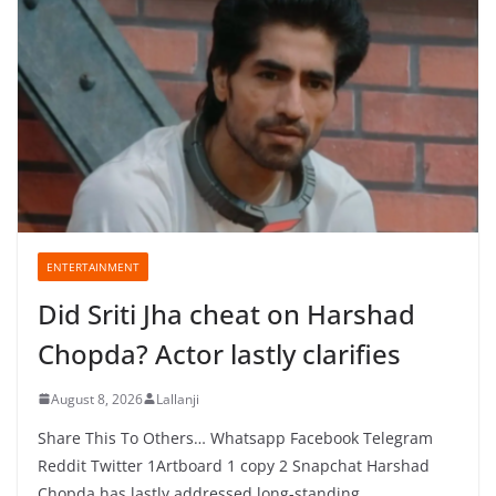
ENTERTAINMENT
Did Sriti Jha cheat on Harshad
Chopda? Actor lastly clarifies
August 8, 2026
Lallanji
Share This To Others… Whatsapp Facebook Telegram
Reddit Twitter 1Artboard 1 copy 2 Snapchat Harshad
Chopda has lastly addressed long-standing