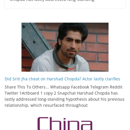
Did Sriti Jha cheat on Harshad Chopda? Actor lastly clarifies
Share This To Others... Whatsapp Facebook Telegram Reddit
Twitter 1Artboard 1 copy 2 Snapchat Harshad Chopda has
lastly addressed long-standing hypothesis about his previous
relationship, which resurfaced throughout