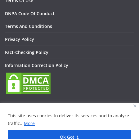
Terms Of Use
DNPA Code Of Conduct
Terms And Conditions
Privacy Policy
Fact-Checking Policy
Information Correction Policy
This site uses cookies to deliver its services and to analyze
traffic..
More
Copyright © 2026
Lallan Media – Daily हिंदी न्यूज़ Update On
Entertainment, Technology, Bollywood
. All rights reserved.
Ok Got it.