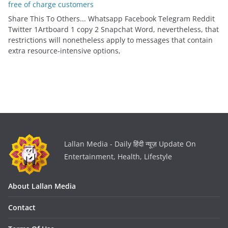
free of charge customers
Share This To Others... Whatsapp Facebook Telegram Reddit
Twitter 1Artboard 1 copy 2 Snapchat Word, nevertheless, that
restrictions will nonetheless apply to messages that contain
extra resource-intensive options,
Lallan Media - Daily हिंदी न्यूज़ Update On
Entertainment, Health, Lifestyle
About Lallan Media
Contact