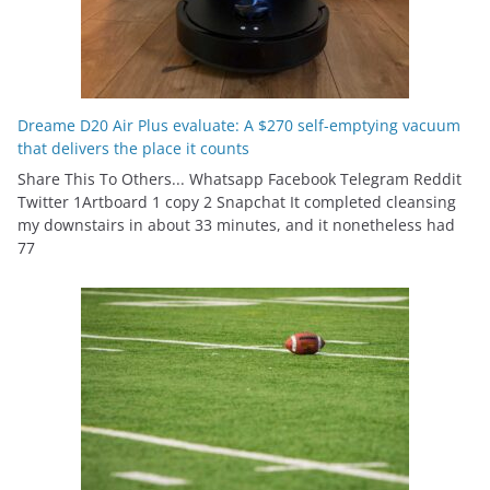
Dreame D20 Air Plus evaluate: A $270 self-emptying vacuum
that delivers the place it counts
Share This To Others... Whatsapp Facebook Telegram Reddit
Twitter 1Artboard 1 copy 2 Snapchat It completed cleansing
my downstairs in about 33 minutes, and it nonetheless had
77