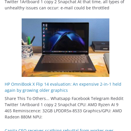
Twitter 1Artboard 1 copy 2 Snapchat At that time, all types of
unhealthy issues can occur: e-mail could be throttled
HP OmniBook X Flip 14 evaluation: An expensive 2-in-1 held
again by growing older graphics
Share This To Others... Whatsapp Facebook Telegram Reddit
Twitter 1Artboard 1 copy 2 Snapchat CPU: AMD Ryzen AI 9
465 Reminiscence: 32GB LPDDR5x-8533 Graphics/GPU: AMD
Radeon 880M NPU:
Capita CEO receives scathing rebuttal from worker over