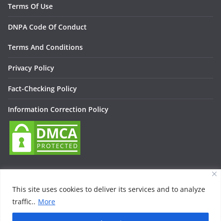
Terms Of Use
DNPA Code Of Conduct
Terms And Conditions
Privacy Policy
Fact-Checking Policy
Information Correction Policy
This site uses cookies to deliver its services and to analyze
traffic..
More
Copyright © 2026
Lallan Media – Daily हिंदी न्यूज़ Update On
Entertainment, Technology, Bollywood
. All rights reserved.