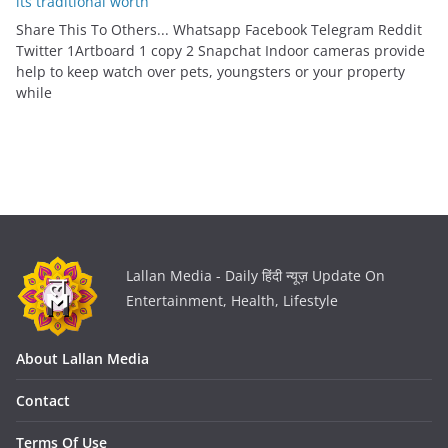
its traditional worth
Share This To Others... Whatsapp Facebook Telegram Reddit
Twitter 1Artboard 1 copy 2 Snapchat Indoor cameras provide
help to keep watch over pets, youngsters or your property
while
Lallan Media - Daily हिंदी न्यूज़ Update On
Entertainment, Health, Lifestyle
About Lallan Media
Contact
Terms Of Use