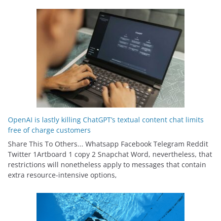
OpenAI is lastly killing ChatGPT’s textual content chat limits
free of charge customers
Share This To Others... Whatsapp Facebook Telegram Reddit
Twitter 1Artboard 1 copy 2 Snapchat Word, nevertheless, that
restrictions will nonetheless apply to messages that contain
extra resource-intensive options,