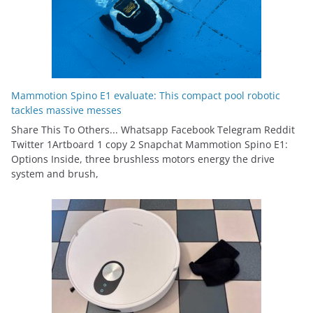
Mammotion Spino E1 evaluate: This compact pool robotic
tackles massive messes
Share This To Others... Whatsapp Facebook Telegram Reddit
Twitter 1Artboard 1 copy 2 Snapchat Mammotion Spino E1:
Options Inside, three brushless motors energy the drive
system and brush,