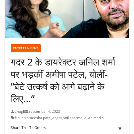
ENTERTAINMENT
गदर 2 के डायरेक्टर अनिल शर्मा
पर भड़कीं अमीषा पटेल, बोलीं-
”बेटे उत्कर्ष को आगे बढ़ाने के
लिए…”
Chugli
September 4, 2023
#lallan
,
ameesha patel
,
angry
,
anil sharma
,
lallan media
Share This To Others...
स