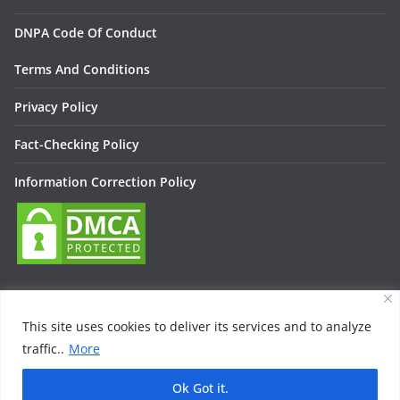
DNPA Code Of Conduct
Terms And Conditions
Privacy Policy
Fact-Checking Policy
Information Correction Policy
This site uses cookies to deliver its services and to analyze
traffic..
More
Copyright © 2026
Lallan Media – Daily हिंदी न्यूज़ Update On
Entertainment, Technology, Bollywood
. All rights reserved.
Ok Got it.
Theme:
ColorMag
by ThemeGrill. Powered by
WordPress
.