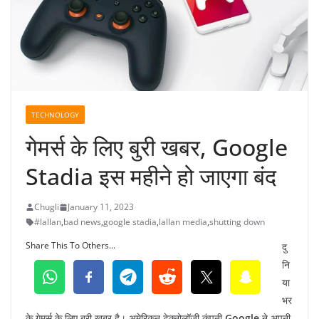
TECHNOLOGY
गेमर्स के लिए बुरी खबर, Google
Stadia इस महीने हो जाएगा बंद
Chugli
January 11, 2023
#lallan
,
bad news
,
google stadia
,
lallan media
,
shutting down
Share This To Others...
दु
नि
या
भर
के गेमर्स के लिए बुरी खबर है। अमेरिकन टेक्नोलॉजी कंपनी
Google
ने अपनी