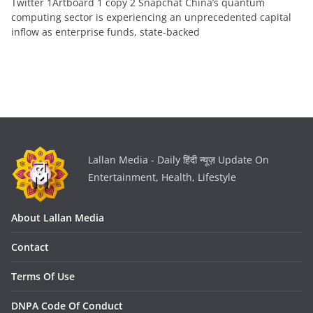
Twitter 1Artboard 1 copy 2 Snapchat China’s quantum
computing sector is experiencing an unprecedented capital
inflow as enterprise funds, state-backed
Lallan Media - Daily हिंदी न्यूज़ Update On
Entertainment, Health, Lifestyle
About Lallan Media
Contact
Terms Of Use
DNPA Code Of Conduct