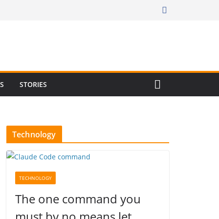
RS
STORIES
Technology
TECHNOLOGY
The one command you
must by no means let