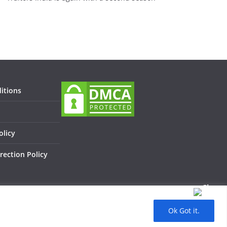
itions
olicy
rection Policy
Ok Got it.