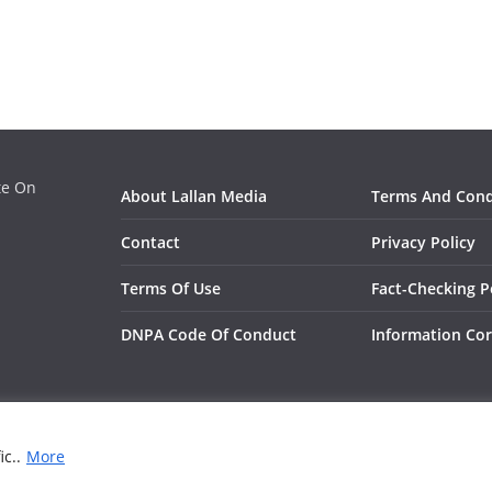
ate On
About Lallan Media
Terms And Cond
Contact
Privacy Policy
Terms Of Use
Fact-Checking P
DNPA Code Of Conduct
Information Cor
pdate On Entertainment, Technology, Bollywood
. All rights reserved.
ic..
More
ress
.