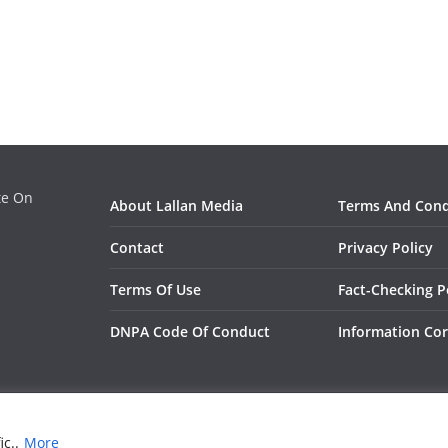
ate On
About Lallan Media
Terms And Cond
Contact
Privacy Policy
Terms Of Use
Fact-Checking P
DNPA Code Of Conduct
Information Cor
pdate On Entertainment, Technology, Bollywood
. All rights reserved.
ic..
More