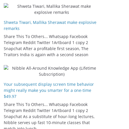
Shweta Tiwari, Mallika Sherawat make explosive
remarks
Share This To Others... Whatsapp Facebook
Telegram Reddit Twitter 1Artboard 1 copy 2
Snapchat After a profitable first season, The
Traitors India is again with a second season
Your subsequent display screen time behavior
might really make you smarter for a one-time
$49.97
Share This To Others... Whatsapp Facebook
Telegram Reddit Twitter 1Artboard 1 copy 2
Snapchat As a substitute of hour-long lectures,
Nibble serves up fast 10-minute classes that
match into lunch