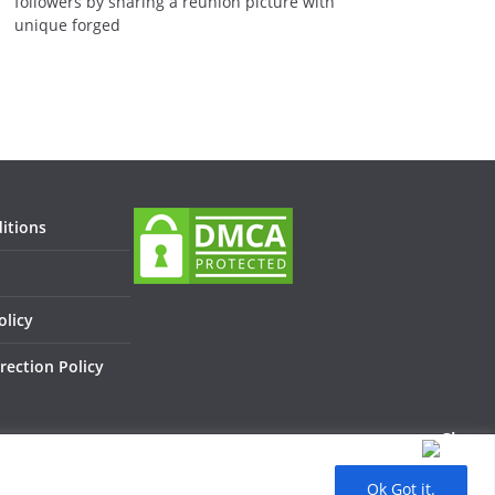
followers by sharing a reunion picture with
unique forged
itions
olicy
rection Policy
Ok Got it.