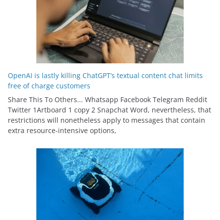
OpenAI is lastly killing ChatGPT’s textual content chat limits
free of charge customers
Share This To Others... Whatsapp Facebook Telegram Reddit
Twitter 1Artboard 1 copy 2 Snapchat Word, nevertheless, that
restrictions will nonetheless apply to messages that contain
extra resource-intensive options,