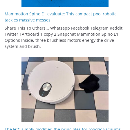
Mammotion Spino E1 evaluate: This compact pool robotic
tackles massive messes
Share This To Others... Whatsapp Facebook Telegram Reddit
Twitter 1Artboard 1 copy 2 Snapchat Mammotion Spino E1:
Options Inside, three brushless motors energy the drive
system and brush,
The FCC simply modified the principles for robotic vacuums.