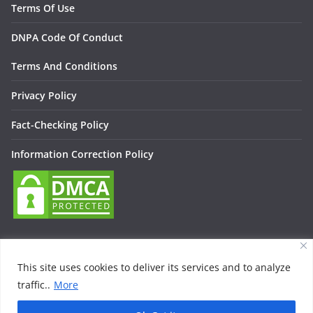
Terms Of Use
DNPA Code Of Conduct
Terms And Conditions
Privacy Policy
Fact-Checking Policy
Information Correction Policy
This site uses cookies to deliver its services and to analyze
traffic..
More
Copyright © 2026
Lallan Media – Daily हिंदी न्यूज़ Update On
Entertainment, Technology, Bollywood
. All rights reserved.