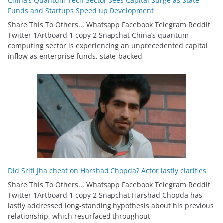
China’s Quantum Tech Sector Sees Capital Surge as State
Funds and Startups Speed up Development
Share This To Others... Whatsapp Facebook Telegram Reddit
Twitter 1Artboard 1 copy 2 Snapchat China’s quantum
computing sector is experiencing an unprecedented capital
inflow as enterprise funds, state-backed
Did Sriti Jha cheat on Harshad Chopda? Actor lastly clarifies
Share This To Others... Whatsapp Facebook Telegram Reddit
Twitter 1Artboard 1 copy 2 Snapchat Harshad Chopda has
lastly addressed long-standing hypothesis about his previous
relationship, which resurfaced throughout