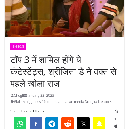
BIGBOSS
टॉप 3 में शामिल होंगे ये
कंटेस्टेंट्स, श्रीजिता डे ने वक्त से
पहले खोला राज
Chugli
January 22, 2023
#lallan
,
bigg boss 16
,
contestant
,
lallan media
,
Sreejita De
,
top 3
Share This To Others...
‘बि
ग
बॉ