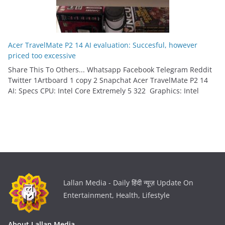
Acer TravelMate P2 14 AI evaluation: Succesful, however
priced too excessive
Share This To Others... Whatsapp Facebook Telegram Reddit
Twitter 1Artboard 1 copy 2 Snapchat Acer TravelMate P2 14
AI: Specs CPU: Intel Core Extremely 5 322 Graphics: Intel
Lallan Media - Daily हिंदी न्यूज़ Update On
Entertainment, Health, Lifestyle
About Lallan Media