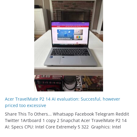
Acer TravelMate P2 14 AI evaluation: Succesful, however
priced too excessive
Share This To Others... Whatsapp Facebook Telegram Reddit
Twitter 1Artboard 1 copy 2 Snapchat Acer TravelMate P2 14
AI: Specs CPU: Intel Core Extremely 5 322 Graphics: Intel