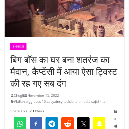
BIGBOSS
बिग बॉस का घर बना शतरंज का
मैदान, कैप्टेंसी में आया ऐसा ट्विस्ट
की रह गए सब दंग
Chugli
November 15, 2022
#lallan
,
bigg boss 16
,
capyaincy task
,
lallan media
,
sajid khan
Share This To Others...
बि
ग
बॉ