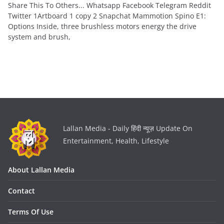
Share This To Others... Whatsapp Facebook Telegram Reddit
Twitter 1Artboard 1 copy 2 Snapchat Mammotion Spino E1:
Options Inside, three brushless motors energy the drive
system and brush,
Lallan Media - Daily हिंदी न्यूज़ Update On
Entertainment, Health, Lifestyle
About Lallan Media
Contact
Terms Of Use