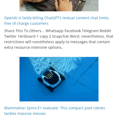
OpenAI is lastly killing ChatGPT’s textual content chat limits
free of charge customers
Share This To Others... Whatsapp Facebook Telegram Reddit
Twitter 1Artboard 1 copy 2 Snapchat Word, nevertheless, that
restrictions will nonetheless apply to messages that contain
extra resource-intensive options,
Mammotion Spino E1 evaluate: This compact pool robotic
tackles massive messes