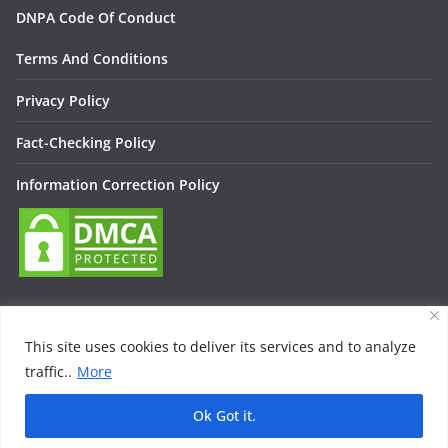
DNPA Code Of Conduct
Terms And Conditions
Privacy Policy
Fact-Checking Policy
Information Correction Policy
This site uses cookies to deliver its services and to analyze
traffic..
More
Copyright © 2026
Lallan Media – Daily हिंदी न्यूज़ Update On
Entertainment, Technology, Bollywood
. All rights reserved.
Ok Got it.
Theme:
ColorMag
by ThemeGrill. Powered by
WordPress
.