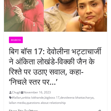
BIGBOSS
बिग बॉस 17: देवोलीना भट्टाचार्जी
ने अंकिता लोखंडे-विक्की जैन के
रिश्ते पर उठाए सवाल, कहा-
‘निचले स्तर पर…’
Chugli
November 16, 2023
#lallan
,
ankita lokhande
,
bigboss 17
,
devoleena bhattacharya
,
lallan media
,
questions about relationship
Share This To Others...