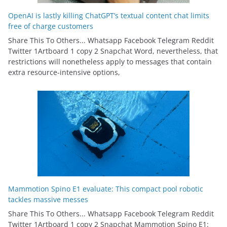
OpenAI is lastly killing ChatGPT’s textual content chat limits
free of charge customers
Share This To Others... Whatsapp Facebook Telegram Reddit
Twitter 1Artboard 1 copy 2 Snapchat Word, nevertheless, that
restrictions will nonetheless apply to messages that contain
extra resource-intensive options,
Mammotion Spino E1 evaluate: This compact pool robotic
tackles massive messes
Share This To Others... Whatsapp Facebook Telegram Reddit
Twitter 1Artboard 1 copy 2 Snapchat Mammotion Spino E1: