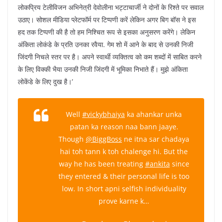
लोकप्रिय टेलीविजन अभिनेत्री देवोलीना भट्टाचार्जी ने दोनों के रिश्ते पर सवाल
उठाए। सोशल मीडिया प्लेटफॉर्म पर टिप्पणी करें लेकिन अगर बिग बॉस ने इस
हद तक टिप्पणी की है तो हम निश्चित रूप से इसका अनुसरण करेंगे। लेकिन
अंकिता लोकंडे के प्रति उनका रवैया. गेम शो में आने के बाद से उनकी निजी
जिंदगी निचले स्तर पर है। अपने स्वार्थी व्यक्तित्व को कम शब्दों में साबित करने
के लिए विक्की भैया उनकी निजी जिंदगी में भूमिका निभाते हैं। मुझे अंकिता
लोकेंडे के लिए दुख है।’
Well
#vickybhaiya
ka ahankar unka
patan ka reason naa bann jaaye.
Though
@BiggBoss
ne itna sar chadaya
hai toh tann k toh chalenge hi. But the
way he has been treating
#ankita
since
they entered & their personal life is too
low. In short apni selfish individuality
prove karne k…