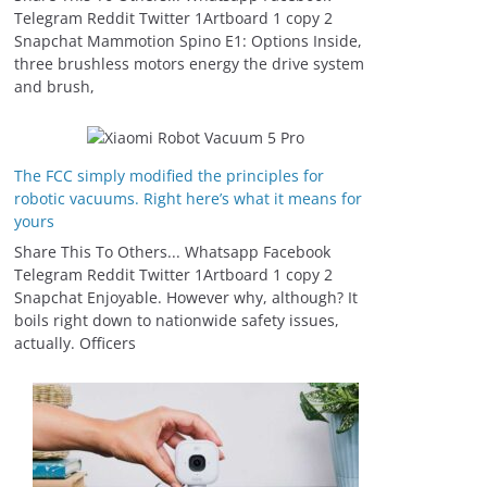
Telegram Reddit Twitter 1Artboard 1 copy 2
Snapchat Mammotion Spino E1: Options Inside,
three brushless motors energy the drive system
and brush,
The FCC simply modified the principles for
robotic vacuums. Right here’s what it means for
yours
Share This To Others... Whatsapp Facebook
Telegram Reddit Twitter 1Artboard 1 copy 2
Snapchat Enjoyable. However why, although? It
boils right down to nationwide safety issues,
actually. Officers