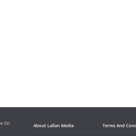
ate On
About Lallan Media
Terms And Cond