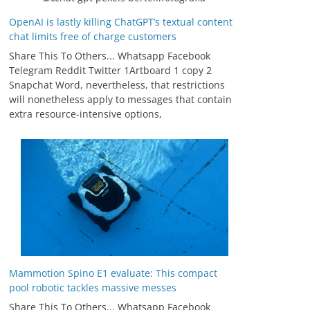
OpenAI is lastly killing ChatGPT’s textual content
chat limits free of charge customers
Share This To Others... Whatsapp Facebook
Telegram Reddit Twitter 1Artboard 1 copy 2
Snapchat Word, nevertheless, that restrictions
will nonetheless apply to messages that contain
extra resource-intensive options,
Mammotion Spino E1 evaluate: This compact
pool robotic tackles massive messes
Share This To Others... Whatsapp Facebook