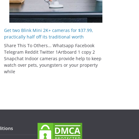
Get two Blink Mini 2K+ cameras for $37.99,
practically half off its traditional worth
Share This To Others... Whatsapp Facebook
Telegram Reddit Twitter 1Artboard 1 copy 2
Snapchat Indoor cameras provide help to keep
watch over pets, youngsters or your property
while
itions