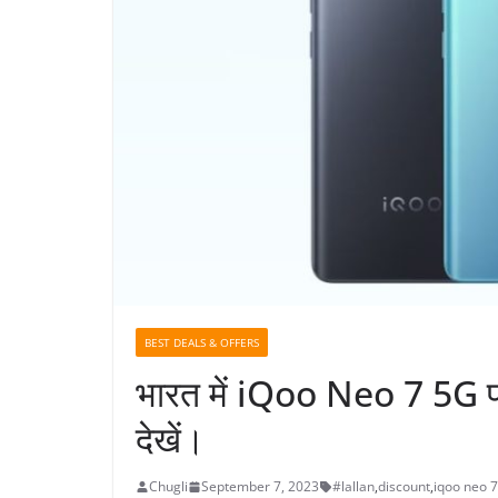
BEST DEALS & OFFERS
भारत में iQoo Neo 7 5G प
देखें।
Chugli
September 7, 2023
#lallan
,
discount
,
iqoo neo 7