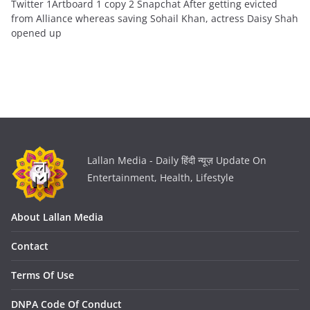
Twitter 1Artboard 1 copy 2 Snapchat After getting evicted
from Alliance whereas saving Sohail Khan, actress Daisy Shah
opened up
Lallan Media - Daily हिंदी न्यूज़ Update On
Entertainment, Health, Lifestyle
About Lallan Media
Contact
Terms Of Use
DNPA Code Of Conduct