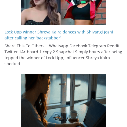
Lock Upp winner Shreya Kalra dances with Shivangi Joshi
after calling her ‘backstabber’
Share This To Others... Whatsapp Facebook Telegram Reddit
Twitter 1Artboard 1 copy 2 Snapchat Simply hours after being
topped the winner of Lock Upp, influencer Shreya Kalra
shocked