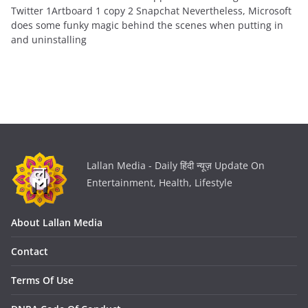
Twitter 1Artboard 1 copy 2 Snapchat Nevertheless, Microsoft
does some funky magic behind the scenes when putting in
and uninstalling
Lallan Media - Daily हिंदी न्यूज़ Update On
Entertainment, Health, Lifestyle
About Lallan Media
Contact
Terms Of Use