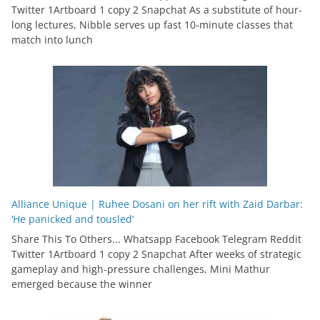
Twitter 1Artboard 1 copy 2 Snapchat As a substitute of hour-
long lectures, Nibble serves up fast 10-minute classes that
match into lunch
Alliance Unique | Ruhee Dosani on her rift with Zaid Darbar:
‘He panicked and tousled’
Share This To Others... Whatsapp Facebook Telegram Reddit
Twitter 1Artboard 1 copy 2 Snapchat After weeks of strategic
gameplay and high-pressure challenges, Mini Mathur
emerged because the winner