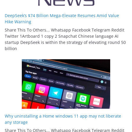
DeepSeek’s $74 Billion Mega-Elevate Resumes Amid Value
Hike Warning
Share This To Others... Whatsapp Facebook Telegram Reddit
Twitter 1Artboard 1 copy 2 Snapchat Chinese language AI
startup DeepSeek is within the strategy of elevating round 50
billion
Why uninstalling a Home windows 11 app may not liberate
any storage
Share This To Others... Whatsapp Facebook Telegram Reddit