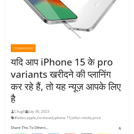
TECHNOLOGY
यदि आप iPhone 15 के pro
variants खरीदने की प्लानिंग
कर रहे हैं, तो यह न्यूज़ आपके लिए
है
Chugli
July 30, 2023
#lallan
,
apple
,
increased
,
iphone 15
,
lallan media
,
price
Share This To Others...
A