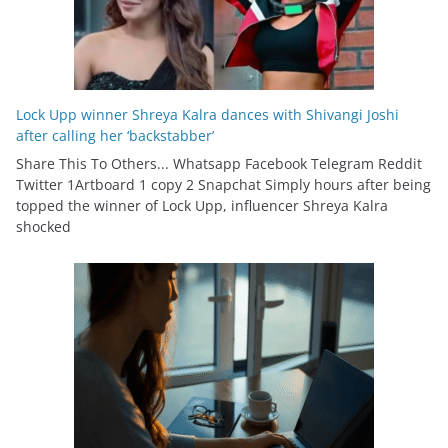
Lock Upp winner Shreya Kalra dances with Shivangi Joshi
after calling her ‘backstabber’
Share This To Others... Whatsapp Facebook Telegram Reddit
Twitter 1Artboard 1 copy 2 Snapchat Simply hours after being
topped the winner of Lock Upp, influencer Shreya Kalra
shocked