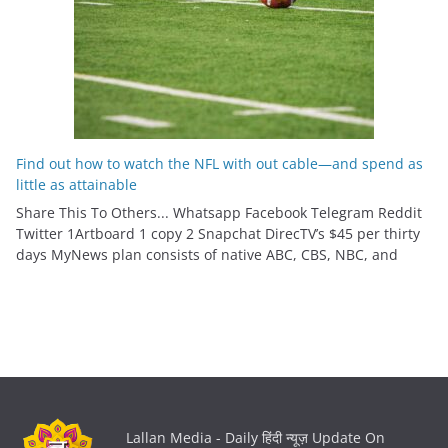
Find out how to watch the NFL with out cable—and spend as
little as attainable
Share This To Others... Whatsapp Facebook Telegram Reddit
Twitter 1Artboard 1 copy 2 Snapchat DirecTV’s $45 per thirty
days MyNews plan consists of native ABC, CBS, NBC, and
Lallan Media - Daily हिंदी न्यूज़ Update On