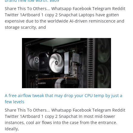
brand new low worth: $809
Share This To Others... Whatsapp Facebook Telegram Reddit
Twitter 1Artboard 1 copy 2 Snapchat Laptops have gotten
expensive due to the worldwide AI-driven reminiscence and
storage scarcity, and
A free airflow tweak that may drop your CPU temp by just a
few levels
Share This To Others... Whatsapp Facebook Telegram Reddit
Twitter 1Artboard 1 copy 2 Snapchat In most mid-tower
instances, cool air flows into the case from the entrance.
Ideally,