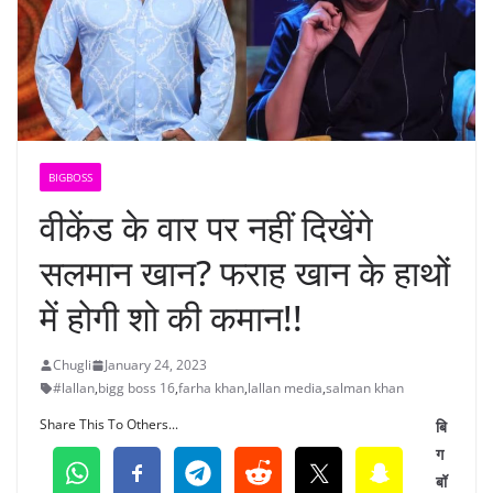
BIGBOSS
वीकेंड के वार पर नहीं दिखेंगे
सलमान खान? फराह खान के हाथों
में होगी शो की कमान!!
Chugli
January 24, 2023
#lallan
,
bigg boss 16
,
farha khan
,
lallan media
,
salman khan
Share This To Others...
बि
ग
बॉ