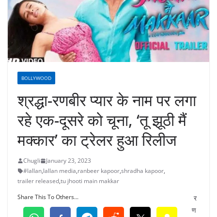
BOLLYWOOD
श्रद्धा-रणबीर प्यार के नाम पर लगा
रहे एक-दूसरे को चूना, ‘तू झूठी मैं
मक्कार’ का ट्रेलर हुआ रिलीज
Chugli
January 23, 2023
#lallan
,
lallan media
,
ranbeer kapoor
,
shradha kapoor
,
trailer released
,
tu jhooti main makkar
Share This To Others...
र
ण