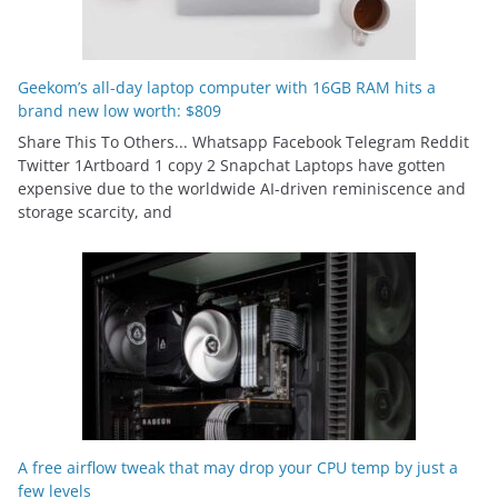
Geekom’s all-day laptop computer with 16GB RAM hits a
brand new low worth: $809
Share This To Others... Whatsapp Facebook Telegram Reddit
Twitter 1Artboard 1 copy 2 Snapchat Laptops have gotten
expensive due to the worldwide AI-driven reminiscence and
storage scarcity, and
A free airflow tweak that may drop your CPU temp by just a
few levels