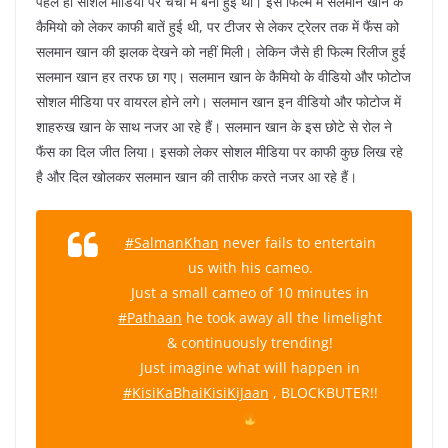
पहले ही सोशल मीडिया पर चर्चा में बनी हुई थी। इस फिल्म में सलमान खान के
कैमियो को लेकर काफी बातें हुई थी, पर टीजर से लेकर ट्रेलर तक में फैंस को
सलमान खान की झलक देखने को नहीं मिली। लेकिन जैसे ही फिल्म रिलीज हुई
सलमान खान हर तरफ छा गए। सलमान खान के कैमियो के वीडियो और फोटोज
सोशल मीडिया पर वायरल होने लगे। सलमान खान इन वीडियो और फोटोज में
शाहरुख खान के साथ नजर आ रहे हैं। सलमान खान के इस छोटे से रोल ने
फैंस का दिल जीत लिया। इसको लेकर सोशल मीडिया पर काफी कुछ लिख रहे
है और दिल खोलकर सलमान खान की तारीफ करते नजर आ रहे हैं।
#SalmanKhan
never fails to entertain
us with his cameo.
Just a small cameo of 10 minutes in
#Pathaan
he took away all the limelight
& continuously trending!
Just imagine what will happen in
#KisiKaBhaiKisiKiJaan
, BLOCKBUTER!!