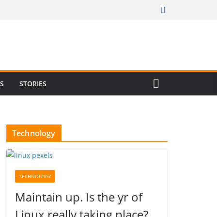
RS
STORIES
Technology
TECHNOLOGY
Maintain up. Is the yr of
Linux really taking place?