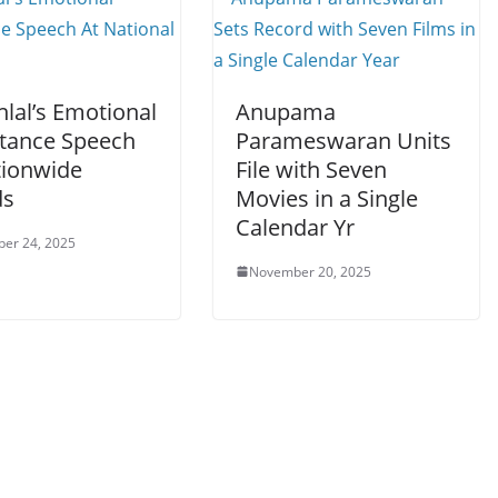
lal’s Emotional
Anupama
tance Speech
Parameswaran Units
tionwide
File with Seven
ds
Movies in a Single
Calendar Yr
er 24, 2025
November 20, 2025