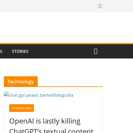
RS
STORIES
Technology
TECHNOLOGY
OpenAI is lastly killing
ChatGPT’s textual content