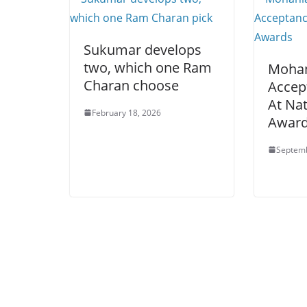
Sukumar develops
two, which one Ram
Mohan
Charan choose
Accep
At Na
February 18, 2026
Awar
Septemb