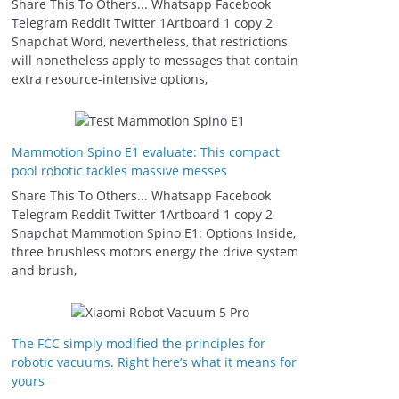
Share This To Others... Whatsapp Facebook
Telegram Reddit Twitter 1Artboard 1 copy 2
Snapchat Word, nevertheless, that restrictions
will nonetheless apply to messages that contain
extra resource-intensive options,
Mammotion Spino E1 evaluate: This compact
pool robotic tackles massive messes
Share This To Others... Whatsapp Facebook
Telegram Reddit Twitter 1Artboard 1 copy 2
Snapchat Mammotion Spino E1: Options Inside,
three brushless motors energy the drive system
and brush,
The FCC simply modified the principles for
robotic vacuums. Right here’s what it means for
yours