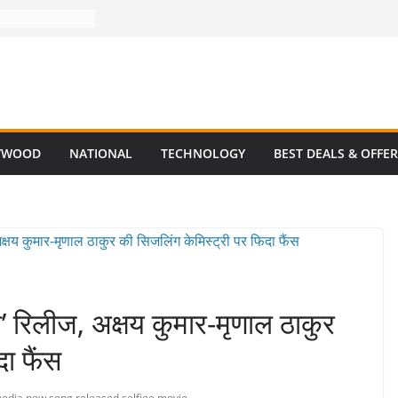
YWOOD
NATIONAL
TECHNOLOGY
BEST DEALS & OFFE
ेरी’ रिलीज, अक्षय कुमार-मृणाल ठाकुर
ा फैंस
media
,
new song
,
released
,
selfiee movie