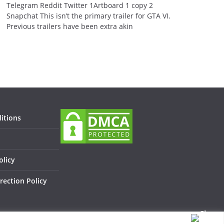
Telegram Reddit Twitter 1Artboard 1 copy 2
Snapchat This isn’t the primary trailer for GTA VI.
Previous trailers have been extra akin
itions
olicy
rection Policy