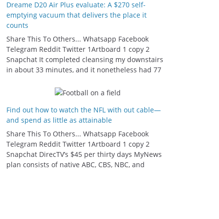
Dreame D20 Air Plus evaluate: A $270 self-
emptying vacuum that delivers the place it
counts
Share This To Others... Whatsapp Facebook
Telegram Reddit Twitter 1Artboard 1 copy 2
Snapchat It completed cleansing my downstairs
in about 33 minutes, and it nonetheless had 77
Find out how to watch the NFL with out cable—
and spend as little as attainable
Share This To Others... Whatsapp Facebook
Telegram Reddit Twitter 1Artboard 1 copy 2
Snapchat DirecTV’s $45 per thirty days MyNews
plan consists of native ABC, CBS, NBC, and