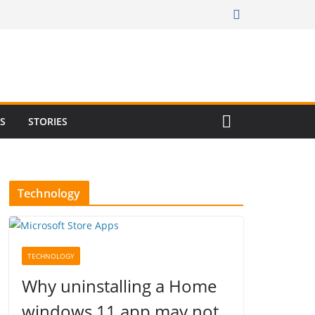
RS
STORIES
Technology
TECHNOLOGY
Why uninstalling a Home
windows 11 app may not