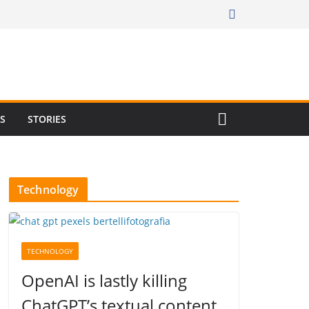
RS
STORIES
Technology
TECHNOLOGY
OpenAI is lastly killing
ChatGPT’s textual content