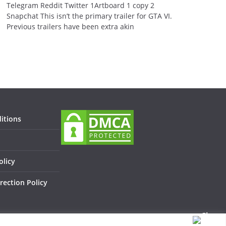
Telegram Reddit Twitter 1Artboard 1 copy 2
Snapchat This isn’t the primary trailer for GTA VI.
Previous trailers have been extra akin
itions
olicy
rection Policy