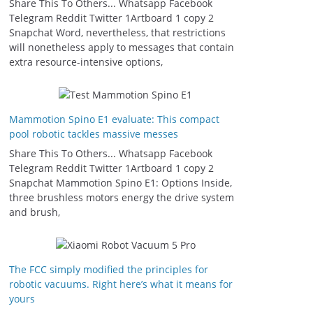
Share This To Others... Whatsapp Facebook
Telegram Reddit Twitter 1Artboard 1 copy 2
Snapchat Word, nevertheless, that restrictions
will nonetheless apply to messages that contain
extra resource-intensive options,
Mammotion Spino E1 evaluate: This compact
pool robotic tackles massive messes
Share This To Others... Whatsapp Facebook
Telegram Reddit Twitter 1Artboard 1 copy 2
Snapchat Mammotion Spino E1: Options Inside,
three brushless motors energy the drive system
and brush,
The FCC simply modified the principles for
robotic vacuums. Right here’s what it means for
yours