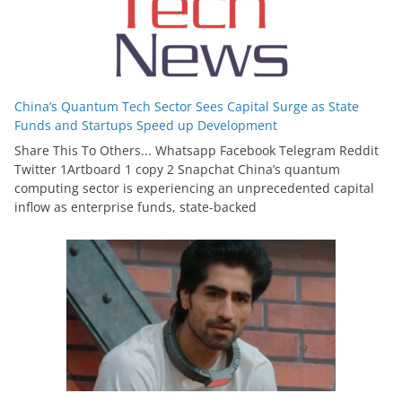
China’s Quantum Tech Sector Sees Capital Surge as State
Funds and Startups Speed up Development
Share This To Others... Whatsapp Facebook Telegram Reddit
Twitter 1Artboard 1 copy 2 Snapchat China’s quantum
computing sector is experiencing an unprecedented capital
inflow as enterprise funds, state-backed