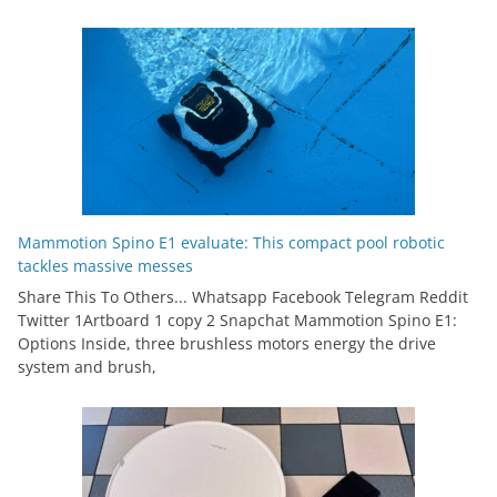
Mammotion Spino E1 evaluate: This compact pool robotic
tackles massive messes
Share This To Others... Whatsapp Facebook Telegram Reddit
Twitter 1Artboard 1 copy 2 Snapchat Mammotion Spino E1:
Options Inside, three brushless motors energy the drive
system and brush,