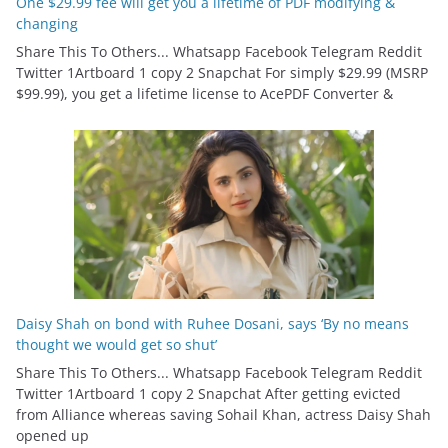
One $29.99 fee will get you a lifetime of PDF modifying &
changing
Share This To Others... Whatsapp Facebook Telegram Reddit
Twitter 1Artboard 1 copy 2 Snapchat For simply $29.99 (MSRP
$99.99), you get a lifetime license to AcePDF Converter &
Daisy Shah on bond with Ruhee Dosani, says ‘By no means
thought we would get so shut’
Share This To Others... Whatsapp Facebook Telegram Reddit
Twitter 1Artboard 1 copy 2 Snapchat After getting evicted
from Alliance whereas saving Sohail Khan, actress Daisy Shah
opened up