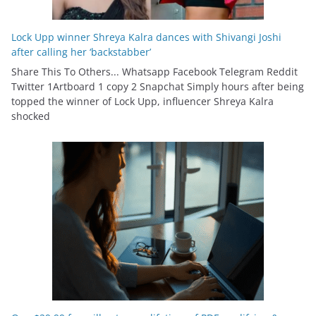
Lock Upp winner Shreya Kalra dances with Shivangi Joshi
after calling her ‘backstabber’
Share This To Others... Whatsapp Facebook Telegram Reddit
Twitter 1Artboard 1 copy 2 Snapchat Simply hours after being
topped the winner of Lock Upp, influencer Shreya Kalra
shocked