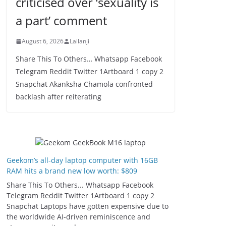
criticised over ‘sexuality is
a part’ comment
August 6, 2026
Lallanji
Share This To Others… Whatsapp Facebook
Telegram Reddit Twitter 1Artboard 1 copy 2
Snapchat Akanksha Chamola confronted
backlash after reiterating
Geekom’s all-day laptop computer with 16GB
RAM hits a brand new low worth: $809
Share This To Others... Whatsapp Facebook
Telegram Reddit Twitter 1Artboard 1 copy 2
Snapchat Laptops have gotten expensive due to
the worldwide AI-driven reminiscence and