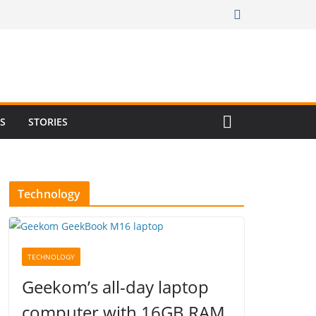
RS
STORIES
Technology
TECHNOLOGY
Geekom’s all-day laptop
computer with 16GB RAM