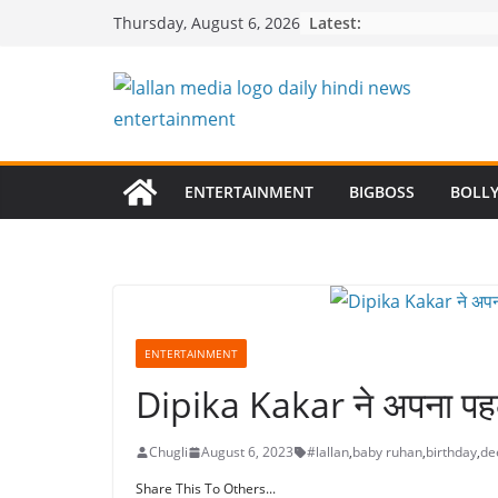
Skip
Latest:
Thursday, August 6, 2026
to
content
ENTERTAINMENT
BIGBOSS
BOLL
ENTERTAINMENT
Dipika Kakar ने अपना पहला
Chugli
August 6, 2023
#lallan
,
baby ruhan
,
birthday
,
de
Share This To Others...