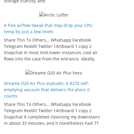
storage scarcity, and
A free airflow tweak that may drop your CPU
temp by just a few levels
Share This To Others... Whatsapp Facebook
Telegram Reddit Twitter 1Artboard 1 copy 2
Snapchat In most mid-tower instances, cool air
flows into the case from the entrance. Ideally,
Dreame D20 Air Plus evaluate: A $270 self-
emptying vacuum that delivers the place it
counts
Share This To Others... Whatsapp Facebook
Telegram Reddit Twitter 1Artboard 1 copy 2
Snapchat It completed cleansing my downstairs
in about 33 minutes, and it nonetheless had 77