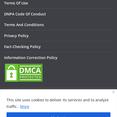
Terms Of Use
DNPA Code Of Conduct
Terms And Conditions
Privacy Policy
Fact-Checking Policy
Information Correction Policy
This site uses cookies to deliver its services and to analyze
traffic..
More
Copyright © 2026
Lallan Media – Daily हिंदी न्यूज़ Update On
Entertainment, Technology, Bollywood
. All rights reserved.