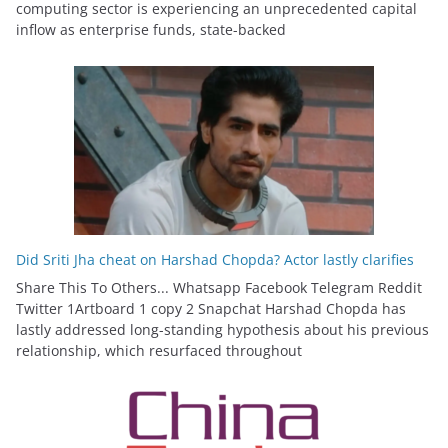
computing sector is experiencing an unprecedented capital
inflow as enterprise funds, state-backed
Did Sriti Jha cheat on Harshad Chopda? Actor lastly clarifies
Share This To Others... Whatsapp Facebook Telegram Reddit
Twitter 1Artboard 1 copy 2 Snapchat Harshad Chopda has
lastly addressed long-standing hypothesis about his previous
relationship, which resurfaced throughout