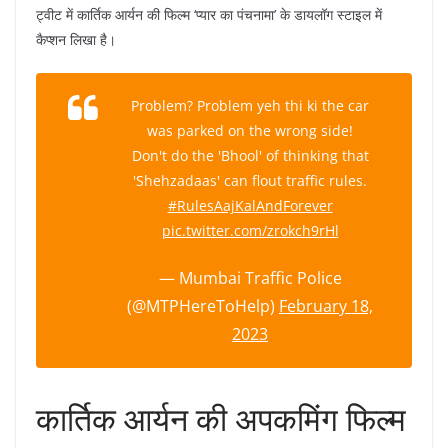
ट्वीट में कार्तिक आर्यन की फिल्म ‘प्यार का पंचनामा’ के डायलॉग स्टाइल में
कैप्शन लिखा है।
Problem? Problem yeh thi ki the car
was parked on the wrong side!
Don't do the 'Bhool' of thinking that
'Shehzadaas' can flout traffic rules.
#RulesAajKalAndForever
pic.twitter.com/zrokch9rHl
— Mumbai Traffic Police
(@MTPHereToHelp)
February 18,
2023
कार्तिक आर्यन की अपकमिंग फिल्म