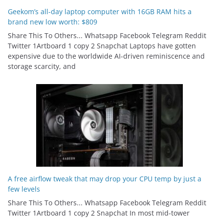
Geekom’s all-day laptop computer with 16GB RAM hits a
brand new low worth: $809
Share This To Others... Whatsapp Facebook Telegram Reddit
Twitter 1Artboard 1 copy 2 Snapchat Laptops have gotten
expensive due to the worldwide AI-driven reminiscence and
storage scarcity, and
A free airflow tweak that may drop your CPU temp by just a
few levels
Share This To Others... Whatsapp Facebook Telegram Reddit
Twitter 1Artboard 1 copy 2 Snapchat In most mid-tower