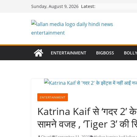
Skip
Latest:
Sunday, August 9, 2026
to
content
ENTERTAINMENT
BIGBOSS
BOLL
ENTERTAINMENT
Katrina Kaif से ‘गदर 2’ के
सामने वजह , ‘Tiger 3’ की र
Chugli
September 11, 2023
#lallan
,
katrina kaif
,
lallan