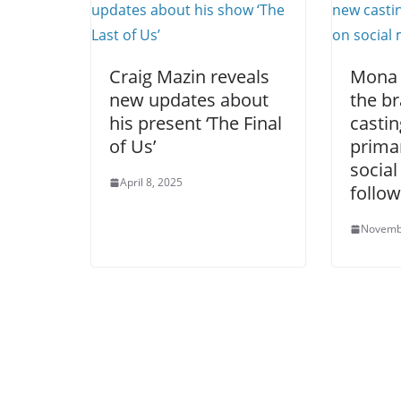
Craig Mazin reveals
Mona 
new updates about
the b
his present ‘The Final
casti
of Us’
prima
socia
April 8, 2025
follo
Novemb