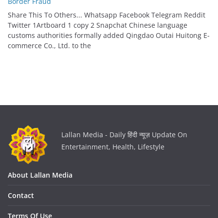
Border Fraud
Share This To Others... Whatsapp Facebook Telegram Reddit
Twitter 1Artboard 1 copy 2 Snapchat Chinese language
customs authorities formally added Qingdao Outai Huitong E-
commerce Co., Ltd. to the
Lallan Media - Daily हिंदी न्यूज़ Update On
Entertainment, Health, Lifestyle
About Lallan Media
Contact
Terms Of Use