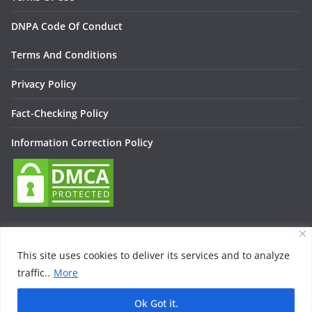
DNPA Code Of Conduct
Terms And Conditions
Privacy Policy
Fact-Checking Policy
Information Correction Policy
This site uses cookies to deliver its services and to analyze
traffic..
More
Copyright © 2026
Lallan Media – Daily हिंदी न्यूज़ Update On
Entertainment, Technology, Bollywood
. All rights reserved.
Ok Got it.
Theme:
ColorMag
by ThemeGrill. Powered by
WordPress
.