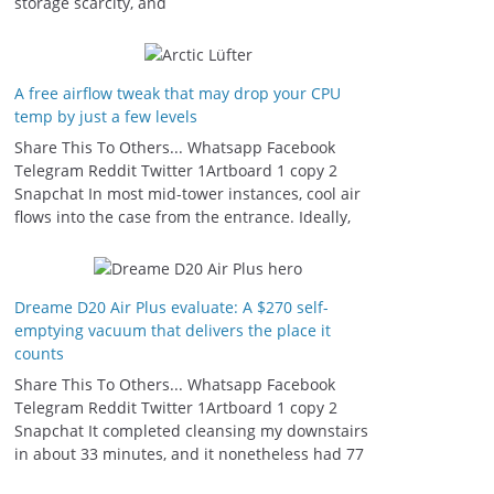
storage scarcity, and
A free airflow tweak that may drop your CPU
temp by just a few levels
Share This To Others... Whatsapp Facebook
Telegram Reddit Twitter 1Artboard 1 copy 2
Snapchat In most mid-tower instances, cool air
flows into the case from the entrance. Ideally,
Dreame D20 Air Plus evaluate: A $270 self-
emptying vacuum that delivers the place it
counts
Share This To Others... Whatsapp Facebook
Telegram Reddit Twitter 1Artboard 1 copy 2
Snapchat It completed cleansing my downstairs
in about 33 minutes, and it nonetheless had 77