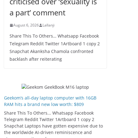
criticised over ‘sexuality is
a part’ comment
August 6, 2026
Lallanji
Share This To Others… Whatsapp Facebook
Telegram Reddit Twitter 1Artboard 1 copy 2
Snapchat Akanksha Chamola confronted
backlash after reiterating
Geekom’s all-day laptop computer with 16GB
RAM hits a brand new low worth: $809
Share This To Others... Whatsapp Facebook
Telegram Reddit Twitter 1Artboard 1 copy 2
Snapchat Laptops have gotten expensive due to
the worldwide AI-driven reminiscence and