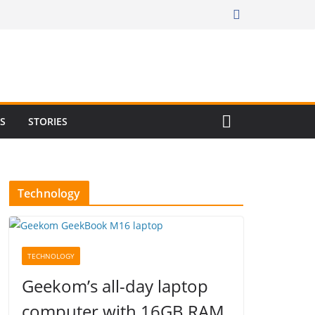
RS
STORIES
Technology
TECHNOLOGY
Geekom’s all-day laptop
computer with 16GB RAM