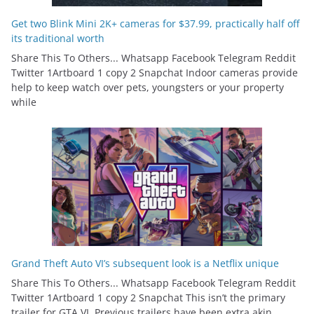
Get two Blink Mini 2K+ cameras for $37.99, practically half off
its traditional worth
Share This To Others... Whatsapp Facebook Telegram Reddit
Twitter 1Artboard 1 copy 2 Snapchat Indoor cameras provide
help to keep watch over pets, youngsters or your property
while
Grand Theft Auto VI’s subsequent look is a Netflix unique
Share This To Others... Whatsapp Facebook Telegram Reddit
Twitter 1Artboard 1 copy 2 Snapchat This isn’t the primary
trailer for GTA VI. Previous trailers have been extra akin