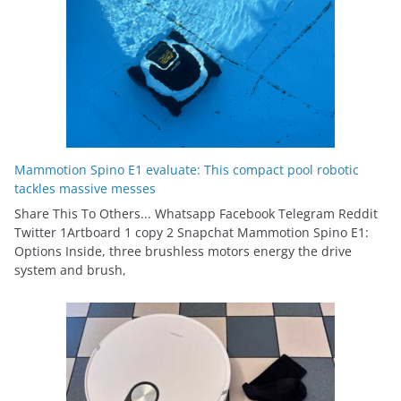
Mammotion Spino E1 evaluate: This compact pool robotic
tackles massive messes
Share This To Others... Whatsapp Facebook Telegram Reddit
Twitter 1Artboard 1 copy 2 Snapchat Mammotion Spino E1:
Options Inside, three brushless motors energy the drive
system and brush,