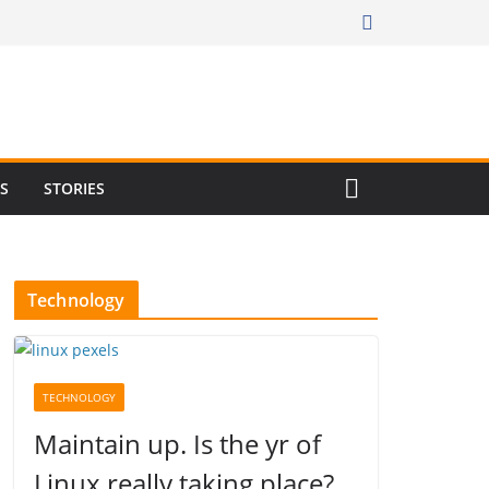
RS
STORIES
Technology
TECHNOLOGY
Maintain up. Is the yr of
Linux really taking place?