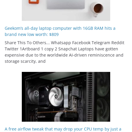
Geekom’s all-day laptop computer with 16GB RAM hits a
brand new low worth: $809
Share This To Others... Whatsapp Facebook Telegram Reddit
Twitter 1Artboard 1 copy 2 Snapchat Laptops have gotten
expensive due to the worldwide AI-driven reminiscence and
storage scarcity, and
A free airflow tweak that may drop your CPU temp by just a