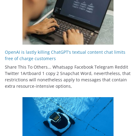
OpenAI is lastly killing ChatGPT’s textual content chat limits
free of charge customers
Share This To Others... Whatsapp Facebook Telegram Reddit
Twitter 1Artboard 1 copy 2 Snapchat Word, nevertheless, that
restrictions will nonetheless apply to messages that contain
extra resource-intensive options,