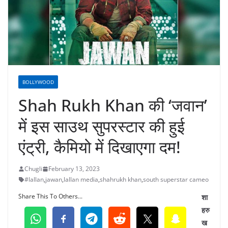
BOLLYWOOD
Shah Rukh Khan की ‘जवान’
में इस साउथ सुपरस्टार की हुई
एंट्री, कैमियो में दिखाएगा दम!
Chugli
February 13, 2023
#lallan
,
jawan
,
lallan media
,
shahrukh khan
,
south superstar cameo
Share This To Others...
शा
हरु
ख