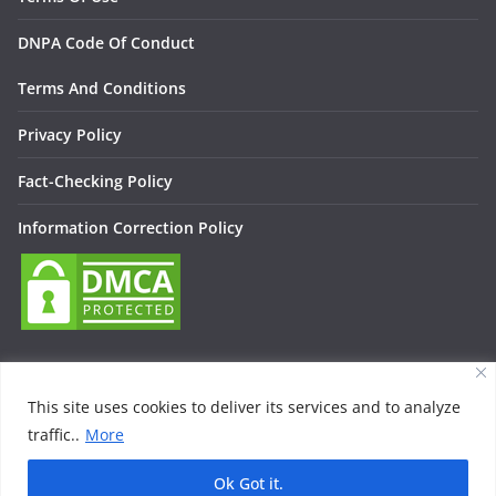
DNPA Code Of Conduct
Terms And Conditions
Privacy Policy
Fact-Checking Policy
Information Correction Policy
This site uses cookies to deliver its services and to analyze
traffic..
More
Copyright © 2026
Lallan Media – Daily हिंदी न्यूज़ Update On
Entertainment, Technology, Bollywood
. All rights reserved.
Ok Got it.
Theme:
ColorMag
by ThemeGrill. Powered by
WordPress
.