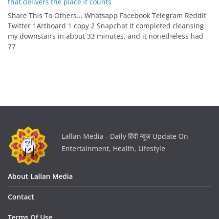
that delivers the place it counts
Share This To Others... Whatsapp Facebook Telegram Reddit
Twitter 1Artboard 1 copy 2 Snapchat It completed cleansing
my downstairs in about 33 minutes, and it nonetheless had
77
Lallan Media - Daily हिंदी न्यूज़ Update On
Entertainment, Health, Lifestyle
About Lallan Media
Contact
Terms Of Use