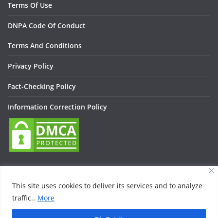
Terms Of Use
DNPA Code Of Conduct
Terms And Conditions
Privacy Policy
Fact-Checking Policy
Information Correction Policy
This site uses cookies to deliver its services and to analyze
traffic..
More
Copyright © 2026
Lallan Media – Daily हिंदी न्यूज़ Update On
Entertainment, Technology, Bollywood
. All rights reserved.