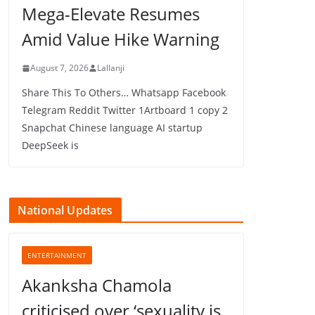
Mega-Elevate Resumes
Amid Value Hike Warning
August 7, 2026
Lallanji
Share This To Others… Whatsapp Facebook
Telegram Reddit Twitter 1Artboard 1 copy 2
Snapchat Chinese language AI startup
DeepSeek is
National Updates
ENTERTAINMENT
Akanksha Chamola
criticised over ‘sexuality is