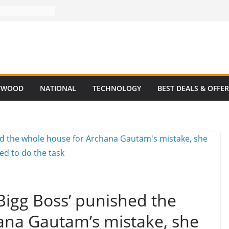
YWOOD
NATIONAL
TECHNOLOGY
BEST DEALS & OFFE
Bigg Boss’ punished the
ana Gautam’s mistake, she