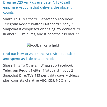
Dreame D20 Air Plus evaluate: A $270 self-
emptying vacuum that delivers the place it
counts
Share This To Others... Whatsapp Facebook
Telegram Reddit Twitter 1Artboard 1 copy 2
Snapchat It completed cleansing my downstairs
in about 33 minutes, and it nonetheless had 77
Find out how to watch the NFL with out cable—
and spend as little as attainable
Share This To Others... Whatsapp Facebook
Telegram Reddit Twitter 1Artboard 1 copy 2
Snapchat DirecTV’s $45 per thirty days MyNews
plan consists of native ABC, CBS, NBC, and