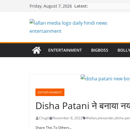
Skip
Latest:
Friday, August 7, 2026
to
content
ENTERTAINMENT
BIGBOSS
BOLL
ENTERTAINMENT
Disha Patani ने बनाया नया 
Chugli
November 8, 2022
#lallan
,
alexander
,
disha pat
Share This To Others...