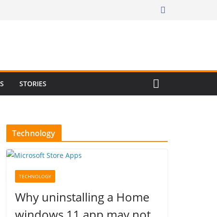
RS
STORIES
Technology
TECHNOLOGY
Why uninstalling a Home
windows 11 app may not