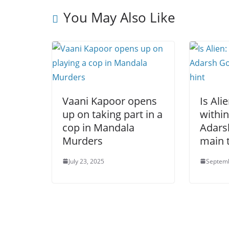
You May Also Like
Vaani Kapoor opens
Is Ali
up on taking part in a
withi
cop in Mandala
Adars
Murders
main 
July 23, 2025
Septemb