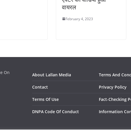
वायरल
February 4, 2023
ate On
About Lallan Media
Terms And Cond
Contact
Privacy Policy
Terms Of Use
Fact-Checking P
DNPA Code Of Conduct
Information Cor