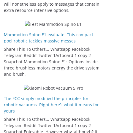
will nonetheless apply to messages that contain
extra resource-intensive options,
Mammotion Spino E1 evaluate: This compact
pool robotic tackles massive messes
Share This To Others... Whatsapp Facebook
Telegram Reddit Twitter 1Artboard 1 copy 2
Snapchat Mammotion Spino E1: Options Inside,
three brushless motors energy the drive system
and brush,
The FCC simply modified the principles for
robotic vacuums. Right here’s what it means for
yours
Share This To Others... Whatsapp Facebook
Telegram Reddit Twitter 1Artboard 1 copy 2
Snapchat Enjoyable. However why, although? It