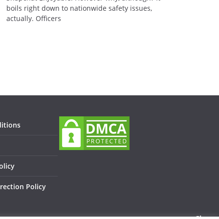
boils right down to nationwide safety issues,
actually. Officers
itions
olicy
rection Policy