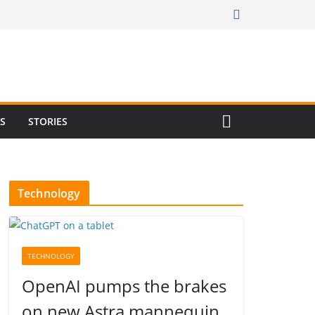
RS
STORIES
Technology
TECHNOLOGY
OpenAI pumps the brakes
on new Astra mannequin