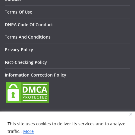
Terms Of Use
DNPA Code Of Conduct
Terms And Conditions
Privacy Policy
Fact-Checking Policy
Information Correction Policy
This site uses cookies to deliver its services and to analyze
traffic..
More
Copyright © 2026
Lallan Media – Daily हिंदी न्यूज़ Update On