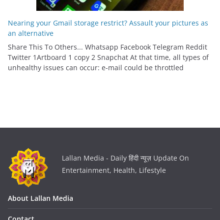
Nearing your Gmail storage restrict? Assault your pictures as
an alternative
Share This To Others... Whatsapp Facebook Telegram Reddit
Twitter 1Artboard 1 copy 2 Snapchat At that time, all types of
unhealthy issues can occur: e-mail could be throttled
Lallan Media - Daily हिंदी न्यूज़ Update On
Entertainment, Health, Lifestyle
About Lallan Media
Contact