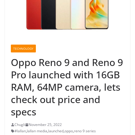
TECHNOLOGY
Oppo Reno 9 and Reno 9
Pro launched with 16GB
RAM, 64MP camera, lets
check out price and
specs
Chugli
November 25, 2022
#lallan
,
lallan media
,
launched
,
oppo
,
reno 9 series