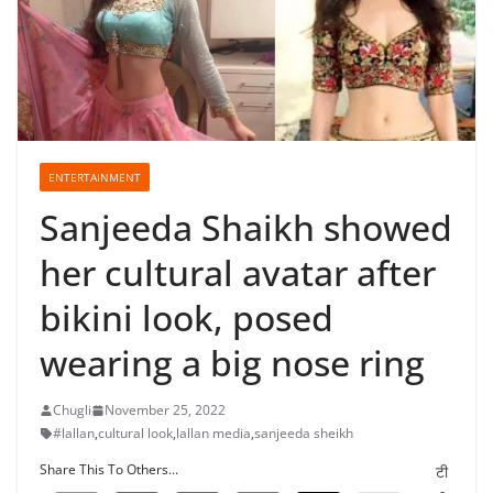
ENTERTAINMENT
Sanjeeda Shaikh showed
her cultural avatar after
bikini look, posed
wearing a big nose ring
Chugli
November 25, 2022
#lallan
,
cultural look
,
lallan media
,
sanjeeda sheikh
Share This To Others...
टी