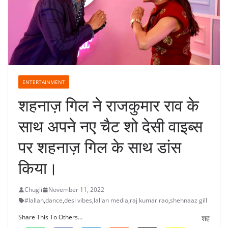
ENTERTAINMENT
शहनाज़ गिल ने राजकुमार राव के
साथ अपने नए चैट शो देसी वाइब्स
पर शहनाज़ गिल के साथ डांस
किया।
Chugli
November 11, 2022
#lallan
,
dance
,
desi vibes
,
lallan media
,
raj kumar rao
,
shehnaaz gill
Share This To Others...
शह