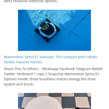
extra resource-intensive options,
Mammotion Spino E1 evaluate: This compact pool robotic
tackles massive messes
Share This To Others... Whatsapp Facebook Telegram Reddit
Twitter 1Artboard 1 copy 2 Snapchat Mammotion Spino E1:
Options Inside, three brushless motors energy the drive
system and brush,